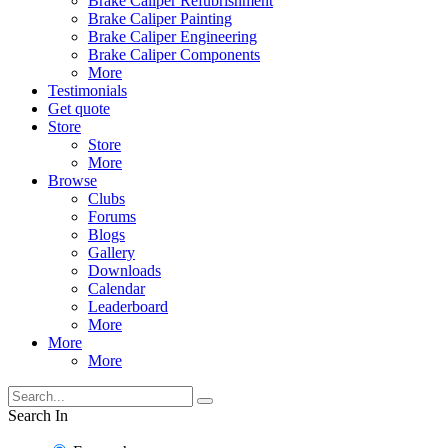
Brake Caliper Refubrishment
Brake Caliper Painting
Brake Caliper Engineering
Brake Caliper Components
More
Testimonials
Get quote
Store
Store
More
Browse
Clubs
Forums
Blogs
Gallery
Downloads
Calendar
Leaderboard
More
More
More
Search In