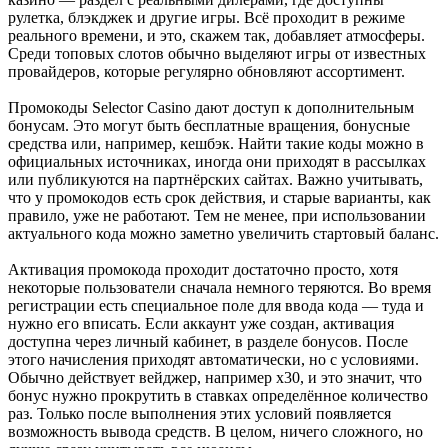
рулетка, блэкджек и другие игры. Всё проходит в режиме
реального времени, и это, скажем так, добавляет атмосферы.
Среди топовых слотов обычно выделяют игры от известных
провайдеров, которые регулярно обновляют ассортимент.
Промокоды Selector Casino дают доступ к дополнительным
бонусам. Это могут быть бесплатные вращения, бонусные
средства или, например, кешбэк. Найти такие коды можно в
официальных источниках, иногда они приходят в рассылках
или публикуются на партнёрских сайтах. Важно учитывать,
что у промокодов есть срок действия, и старые варианты, как
правило, уже не работают. Тем не менее, при использовании
актуального кода можно заметно увеличить стартовый баланс.
Активация промокода проходит достаточно просто, хотя
некоторые пользователи сначала немного теряются. Во время
регистрации есть специальное поле для ввода кода — туда и
нужно его вписать. Если аккаунт уже создан, активация
доступна через личный кабинет, в разделе бонусов. После
этого начисления приходят автоматически, но с условиями.
Обычно действует вейджер, например х30, и это значит, что
бонус нужно прокрутить в ставках определённое количество
раз. Только после выполнения этих условий появляется
возможность вывода средств. В целом, ничего сложного, но