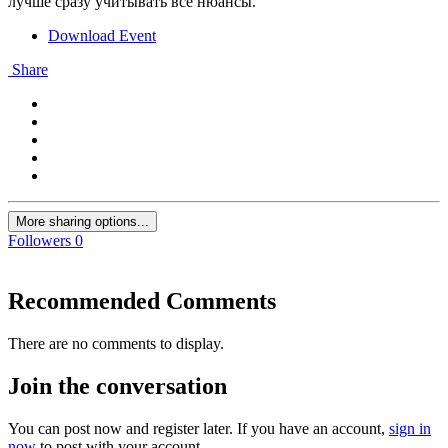
лучше сразу учитывать все нюансы.
Download Event
Share
More sharing options...
Followers
0
Recommended Comments
There are no comments to display.
Join the conversation
You can post now and register later. If you have an account,
sign in
now
to post with your account.