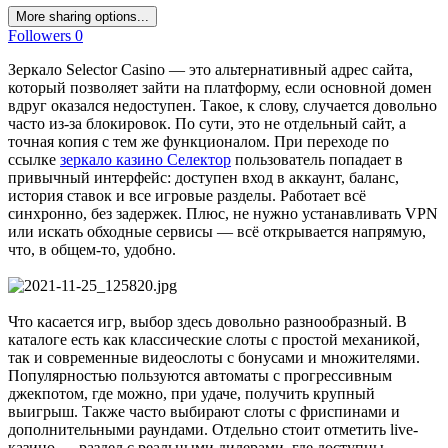
More sharing options...
Followers
0
Зеркало Selector Casino — это альтернативный адрес сайта,
который позволяет зайти на платформу, если основной домен
вдруг оказался недоступен. Такое, к слову, случается довольно
часто из-за блокировок. По сути, это не отдельный сайт, а
точная копия с тем же функционалом. При переходе по
ссылке
зеркало казино Селектор
пользователь попадает в
привычный интерфейс: доступен вход в аккаунт, баланс,
история ставок и все игровые разделы. Работает всё
синхронно, без задержек. Плюс, не нужно устанавливать VPN
или искать обходные сервисы — всё открывается напрямую,
что, в общем-то, удобно.
Что касается игр, выбор здесь довольно разнообразный. В
каталоге есть как классические слоты с простой механикой,
так и современные видеослоты с бонусами и множителями.
Популярностью пользуются автоматы с прогрессивным
джекпотом, где можно, при удаче, получить крупный
выигрыш. Также часто выбирают слоты с фриспинами и
дополнительными раундами. Отдельно стоит отметить live-
казино — раздел с реальными дилерами, где доступны