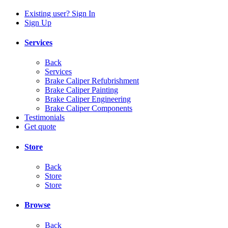
Existing user? Sign In
Sign Up
Services
Back
Services
Brake Caliper Refubrishment
Brake Caliper Painting
Brake Caliper Engineering
Brake Caliper Components
Testimonials
Get quote
Store
Back
Store
Store
Browse
Back