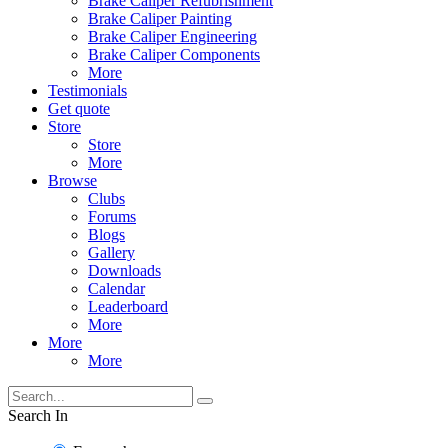
Brake Caliper Refubrishment
Brake Caliper Painting
Brake Caliper Engineering
Brake Caliper Components
More
Testimonials
Get quote
Store
Store
More
Browse
Clubs
Forums
Blogs
Gallery
Downloads
Calendar
Leaderboard
More
More
More
Search In