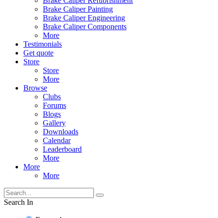
Brake Caliper Refubrishment
Brake Caliper Painting
Brake Caliper Engineering
Brake Caliper Components
More
Testimonials
Get quote
Store
Store
More
Browse
Clubs
Forums
Blogs
Gallery
Downloads
Calendar
Leaderboard
More
More
More
Search In