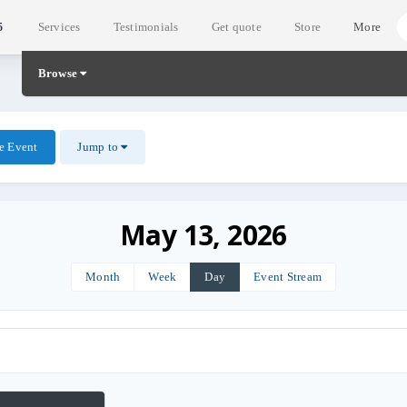
Services
Testimonials
Get quote
Store
More
5
Browse
e Event
Jump to
May 13, 2026
Month
Week
Day
Event Stream