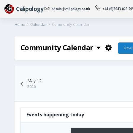
Calipology
admin@calipology.co.uk
+44 (0)7943 020 79
Home
Calendar
Community Calendar
Community Calendar
Creat
May 12
2026
Events happening today