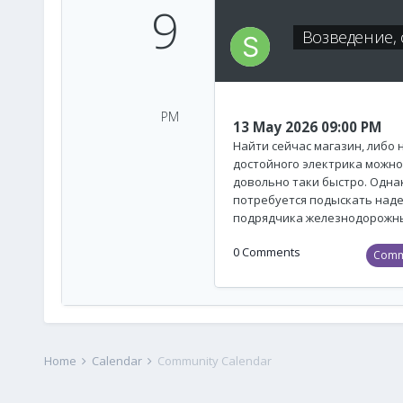
9
Возведение,
PM
13 May 2026 09:00 PM
Найти сейчас магазин, либо
достойного электрика можно
довольно таки быстро. Одна
потребуется подыскать над
подрядчика железнодорожных
0 Comments
Comm
Home
Calendar
Community Calendar