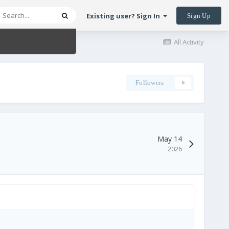
Existing user? Sign In
Sign Up
All Activity
Followers
0
May 14
2026