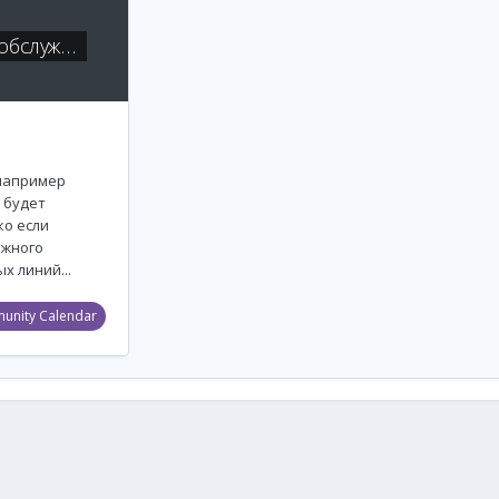
 обслуж…
 например
 будет
ко если
ежного
 линий...
unity Calendar